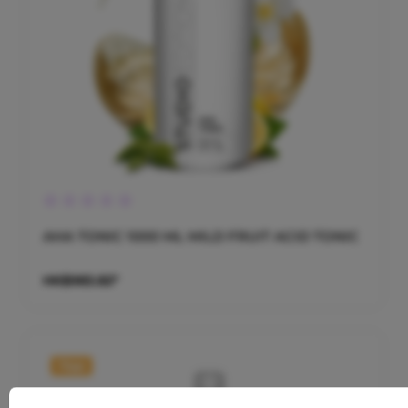
Durchschnittliche Bewertung von 0 von 5 Sternen
AHA TONIC 1000 ML MILD FRUIT ACID TONIC
HK$983.82*
Tipp