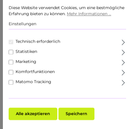
Diese Website verwendet Cookies, um eine bestmögliche
Erfahrung bieten zu können.
Mehr Informationen ...
Einstellungen
Technisch erforderlich
Statistiken
Marketing
Komfortfunktionen
Matomo Tracking
Durchschnittliche Bewertung von 5 von 5 Sternen
AHA TONIC 200 ML - TONER WITH ANTI-
AGEING EFFECT
Inhalt:
0.2 Liter
(HK$1,019.15* / 1 Liter)
Alle akzeptieren
Speichern
HK$203.83*