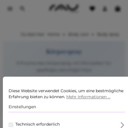
tinhalt springen
Du bist hier:
Home
Body care
Body spray
Körperspray
Erfrischendes Körperspray mit Microsilber für
gepflegte, beruhigte Haut
Diese Website verwendet Cookies, um eine bestmögliche
Made in Germany
Mit Microsilber
Erfahrung bieten zu können.
Mehr Informationen ...
Dermatologisch geprüft
Sofort erfrischend
Einstellungen
Technisch erforderlich