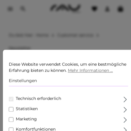
tinhalt springen
Du bist hier:
Home
Customer service
Newsletter
Newsletter abonnieren
Diese Website verwendet Cookies, um eine bestmögliche
Erfahrung bieten zu können.
Mehr Informationen ...
Aktion *
Einstellungen
Technisch erforderlich
E-Mail-Adresse*
Statistiken
Marketing
Komfortfunktionen
Anrede