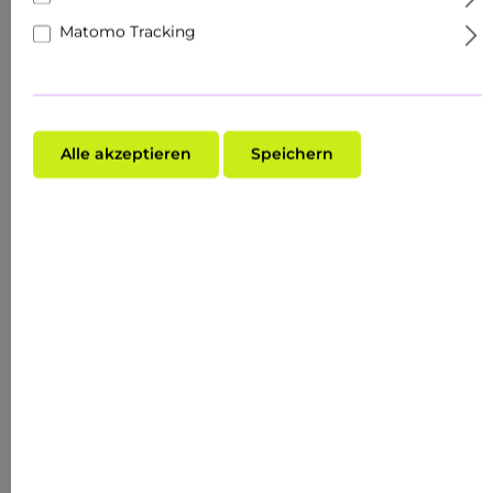
Matomo Tracking
Vorname
Alle akzeptieren
Speichern
Nachname
Datenschutz*
Ich habe die
Datenschutzbestimmungen
zur
Kenntnis genommen und die
AGB
gelesen und bin
mit ihnen einverstanden.
Die mit einem Stern (*) markierten Felder sind
Pflichtfelder.
Abonnieren