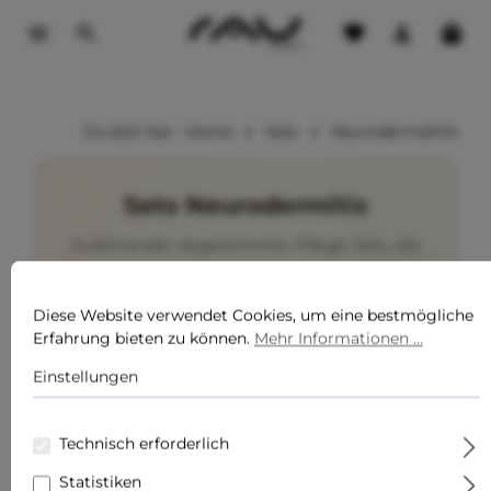
tinhalt springen
Du bist hier:
Home
Sets
Neurodermatitis
Sets Neurodermitis
Aufeinander abgestimmte Pflege-Sets, die
dazu beitragen können, Ihre Haut optimal zu
unterstützen.
Diese Website verwendet Cookies, um eine bestmögliche
Erfahrung bieten zu können.
Mehr Informationen ...
Neurodermitis
Beruhigend
Set-Vorteil
Einstellungen
Made in Germany
Technisch erforderlich
Abgestimmte Pflegeroutine
Statistiken