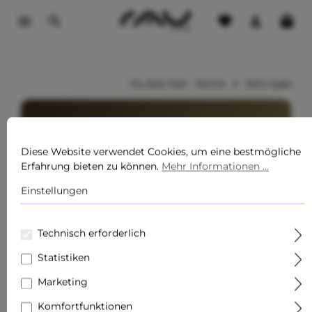
tinhalt springen
Du bist hier:
Home
Skin type
Diese Website verwendet Cookies, um eine bestmögliche
Erfahrung bieten zu können.
Mehr Informationen ...
Pflege nach Hauttyp
Einstellungen
Finden Sie die passende Pflege für Ihren
individuellen Hauttyp
Technisch erforderlich
Statistiken
Marketing
Pflege nach Hauttyp —
Komfortfunktionen