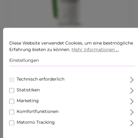
Durchschnittliche Bewertung von 5 von 5 Sternen
Diese Website verwendet Cookies, um eine bestmögliche
ALOE VERA FACE & BODY MOISTURIZER
Erfahrung bieten zu können.
Mehr Informationen ...
WITH ECTOIN® 75 ML
Einstellungen
Inhalt:
0.075 Liter
(HK$3,242.80* / 1 Liter)
HK$243.21*
HK$306.22*
Technisch erforderlich
Statistiken
Marketing
Komfortfunktionen
Matomo Tracking