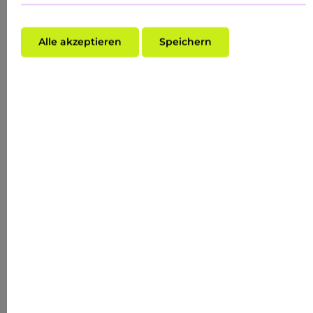
Alle akzeptieren
Speichern
Durchschnittliche Bewertung von 0 von 5 Sternen
BASIC CARE ROUTINE FOR DRY SKIN
Inhalt:
0.45 Liter
(HK$1,357.29* / 1 Liter)
HK$610.78*
(VORHER HK$610.78*)