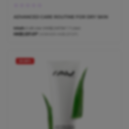
Durchschnittliche Bewertung von 0 von 5 Sternen
ADVANCED CARE ROUTINE FOR DRY SKIN
Inhalt:
0.48 Liter
(HK$2,347.94* / 1 Liter)
HK$1,127.01*
(VORHER HK$1,127.01*)
20.58
%