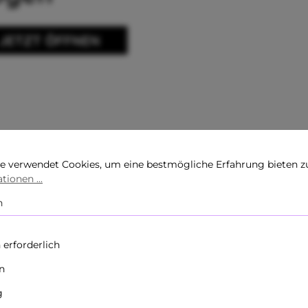
e verwendet Cookies, um eine bestmögliche Erfahrung bieten z
ionen ...
n
 erforderlich
en
g