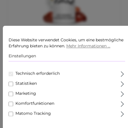
Diese Website verwendet Cookies, um eine bestmögliche
Erfahrung bieten zu können.
Mehr Informationen ...
Durchschnittliche Bewertung von 0 von 5 Sternen
ANTI REDNESS COUPEROSE SERUM 15 ML BEI
Einstellungen
ROSACEA - WIRKT RÖTUNGEN ENTGEGEN
Inhalt:
0.015 Liter
(HK$5,706.67* / 1 Liter)
HK$85.60*
HK$133.04*
Technisch erforderlich
Statistiken
Marketing
Komfortfunktionen
Matomo Tracking