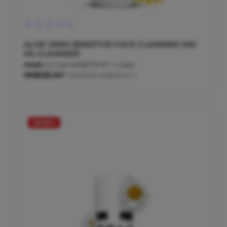
Durchschnittliche Bewertung von 0 von 5 Sternen
ALOE VERA SENSITIVE FACE CLEANSER 200
ML CLEANSER
Inhalt:
0.2 Liter
(HK$1,176.70* / 1 Liter)
HK$235.34*
(VORHER HK$235.34*)
35.66
%