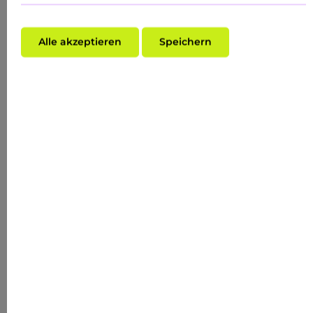
Alle akzeptieren
Speichern
Durchschnittliche Bewertung von 4.7 von 5 Sternen
ANTI REDNESS COUPEROSE SERUM 50 ML
FOR ROSACEA
Inhalt:
0.05 Liter
(HK$6,125.20* / 1 Liter)
HK$306.26*
(VORHER HK$219.82*)