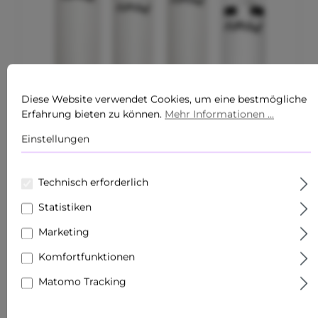
Diese Website verwendet Cookies, um eine bestmögliche
Erfahrung bieten zu können.
Mehr Informationen ...
Einstellungen
Durchschnittliche Bewertung von 0 von 5 Sternen
ADVANCED CARE ROUTINE FOR DRY SKIN
Technisch erforderlich
Statistiken
Inhalt:
0.48 Liter
(HK$2,347.94* / 1 Liter)
HK$1,127.01*
(VORHER HK$1,127.01*)
Marketing
Komfortfunktionen
Matomo Tracking