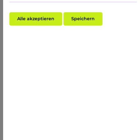
Alle akzeptieren
Speichern
Durchschnittliche Bewertung von 0 von 5 Sternen
ADVANCED CARE ROUTINE FOR IMPURE DRY
SKIN
Inhalt:
0.48 Liter
(HK$2,408.33* / 1 Liter)
HK$1,156.00*
(VORHER HK$1,156.00*)