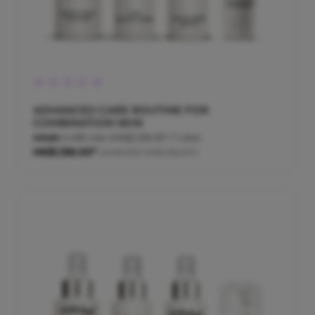
Durchschnittliche Bewertung von 0 von 5 Sternen
ADVANCED CARE ROUTINE FOR
COMBINATION SKIN
Inhalt:
0.495 Liter
(HK$2,335.35* / 1 Liter)
HK$1,156.00*
(VORHER HK$1,156.00*)