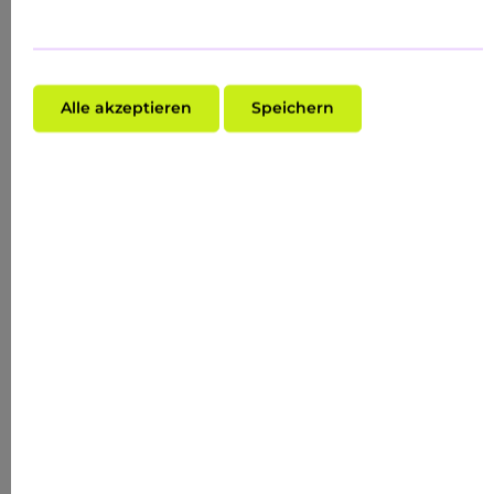
Alle akzeptieren
Speichern
Durchschnittliche Bewertung von 5 von 5 Sternen
CAVIAR LIFTING AMPOULES 10X2 ML ANTI-
AGING &AMP; REPROAGE
Inhalt:
0.02 Liter
(HK$19,224.50* / 1 Liter)
HK$384.49*
(VORHER HK$384.49*)