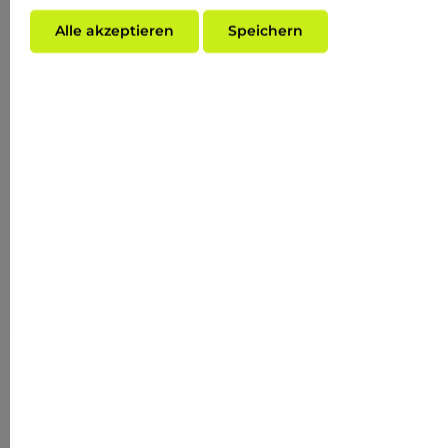
Alle akzeptieren
Speichern
Durchschnittliche Bewertung von 0 von 5 Sternen
BEYOND ACTIVE HERBAL CLEANSING FOAM 200
ML
Inhalt:
0.2 Liter
(HK$1,531.30* / 1 Liter)
HK$306.26*
(VORHER HK$258.43*)