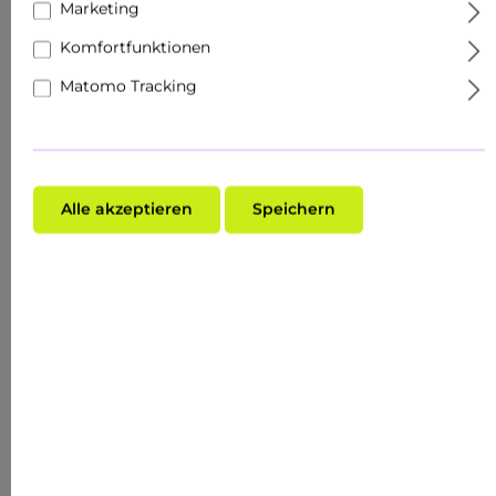
Marketing
Versandfertig in 1 Tag, Lieferzeit 1-3 days
Komfortfunktionen
Matomo Tracking
加入購物車
Alle akzeptieren
Speichern
Produktnummer:
RC2011
EAN:
4051229003194
Hersteller:
RAU Cosmetics
INTENSIVE FEUCHTIGKEITSPFLEGE
Hyaluron 24h Cream 200