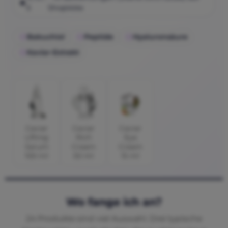
5
ShopVote
Bakuchiol
Peptide
Hyaluronsäure
Kaviar-Extrakt
Caviar
Caviar
Caviar
Lifting
Rich
Eye
Serum
Cream
Cream
100 ml
50 ml
15 ml
Wo fange ich an?
24 Produkte sind viel Auswahl. Drei typische