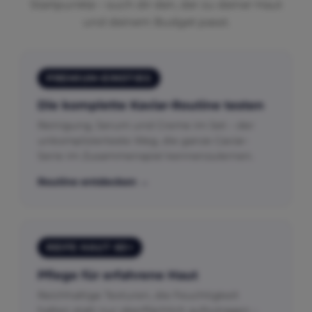
Startpunkte – such dir den, der zu deiner Haut
und deinem Budget passt.
PREMIUM-EINSTIEG
Die komplette Kaviar-Routine testen
Reinigung, Serum und Creme im Set – der
unkomplizierteste Weg, die ganze Caviar-
Serie im Zusammenspiel kennenzulernen.
Routine entdecken →
REIFE HAUT 60+
Pflege für erfahrene Haut
Reichhaltige Texturen, die Feuchtigkeit
halten statt nur oberflächlich aufzutragen –