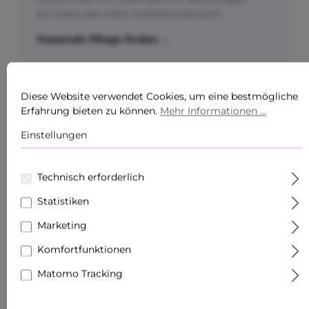
für Haut, die mehr Substanz braucht.
Passende Pflege finden →
Diese Website verwendet Cookies, um eine bestmögliche
WIRKSTOFF-EINSTIEG
Erfahrung bieten zu können.
Mehr Informationen ...
Retinol zum Einstieg
Einstellungen
Du willst gezielt mit einem Wirkstoff starten?
Unser Retinol-Serum-Starter zeigt, wie du
Technisch erforderlich
behutsam einsteigst.
Statistiken
Retinol-Starter ansehen →
Marketing
Komfortfunktionen
Retinol zu intensiv?
Bakuchiol ist die sanftere
Alternative →
Matomo Tracking