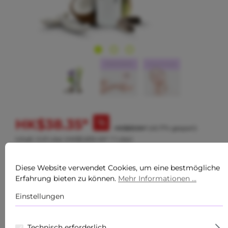
HK$38.35*
%
HK$69.94*
(45.17% gespart)
Inhalt:
0.01 Liter
(HK$3,835.00* / 1 Liter)
Preise exkl. MwSt. zzgl. Versandkosten
Diese Website verwendet Cookies, um eine bestmögliche
Erfahrung bieten zu können.
Mehr Informationen ...
Einstellungen
加入購物車
Technisch erforderlich